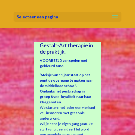
Selecteer een pagina
Gestalt-Art therapie in
de praktijk.
VOORBEELD van spelen met
gekleurd zand.
‘Meisje van 11 jaar staat op het
punt de overgang te maken naar
de middelbare school’.
Ondanks het pestgedrag in
groep 8 veel loyaliteit naar haar
klasgenoten.
We starten met ieder een vierkant
vel, insmeren met gesso als
ondergrond.
Wil je eens je eigen gang gaan. Ze
start vanuit een idee. Het word
een mandela en ze zet met