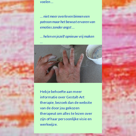
voelen …
… niet meer overleven binnen een
patroon maar het bewust ervaren van
emoties zonder angst …
… helen en jezelf opnieuw vrij maken
…
Heb je behoefte aan meer
informatie over Gestalt-Art
therapie, bezoek dan de website
van de door jou gekozen
therapeut om alles te lezen over
zijn of haar persoonlijke visie en
werkwijze.