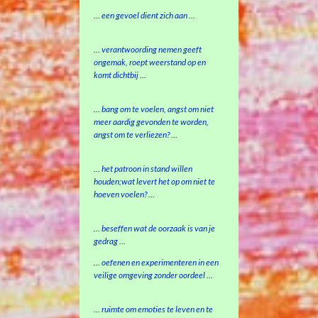
… een gevoel dient zich aan …
… verantwoording nemen geeft
ongemak, roept weerstand op en
komt dichtbij …
… bang om te voelen, angst om niet
meer aardig gevonden te worden,
angst om te verliezen? …
… het patroon in stand willen
houden;wat levert het op om niet te
hoeven voelen? …
… beseffen wat de oorzaak is van je
gedrag …
… oefenen en experimenteren in een
veilige omgeving zonder oordeel …
… ruimte om emoties te leven en te