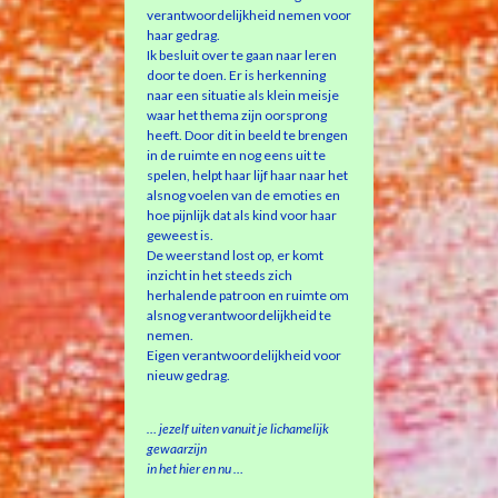
verantwoordelijkheid nemen voor
haar gedrag.
Ik besluit over te gaan naar leren
door te doen. Er is herkenning
naar een situatie als klein meisje
waar het thema zijn oorsprong
heeft. Door dit in beeld te brengen
in de ruimte en nog eens uit te
spelen, helpt haar lijf haar naar het
alsnog voelen van de emoties en
hoe pijnlijk dat als kind voor haar
geweest is.
De weerstand lost op, er komt
inzicht in het steeds zich
herhalende patroon en ruimte om
alsnog verantwoordelijkheid te
nemen.
Eigen verantwoordelijkheid voor
nieuw gedrag.
… jezelf uiten vanuit je lichamelijk
gewaarzijn
in het hier en nu …