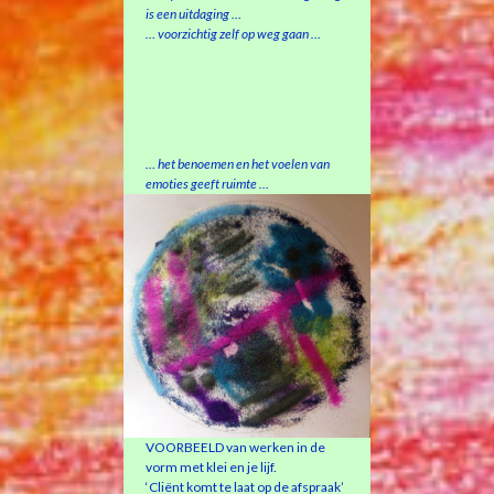
is een uitdaging …
… voorzichtig zelf op weg gaan …
… het benoemen en het voelen van
emoties geeft ruimte …
VOORBEELD van werken in de
vorm met klei en je lijf.
‘Cliënt komt te laat op de afspraak’