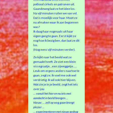
potlood cirkels en patronen uit.
Gaandeweg laat ze het idee los.
Na vijf minuten ruilen we van vel.
Dat is moeilijk voor haar. Moet ze
nu afmaken waar ik aan begonnen
was?
Ik daag haar nogmaals uit haar
eigen gang te gaan. Eerst kijkt ze
nog hoe ik bezig ben, dan laat ze dit
los.
(Nog eens vijf minuten verder).
Ze kijkt naar het beeld wat ze
gemaakt heeft. Ze ziet een klein
vissegraatje…een zijweggetje…..
Leuk om ergens anders naartoe te
gaan, zegt ze. Ik voel me ook wel
verdrietig. Ik wil ook hier blijven.
Wat zie je in je beeld, zegt het iets
over jou
… vanuit het hier en nu iets met
aandacht in beeld brengen …
Nieuw: … zelf op weg gaan brengt
plezier …
… experimenteren met nieuw gedrag