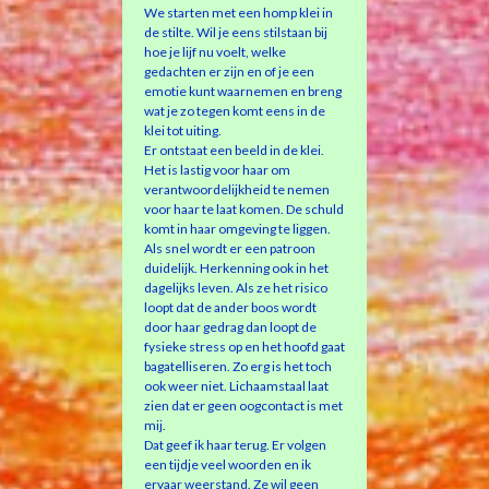
We starten met een homp klei in
de stilte. Wil je eens stilstaan bij
hoe je lijf nu voelt, welke
gedachten er zijn en of je een
emotie kunt waarnemen en breng
wat je zo tegen komt eens in de
klei tot uiting.
Er ontstaat een beeld in de klei.
Het is lastig voor haar om
verantwoordelijkheid te nemen
voor haar te laat komen. De schuld
komt in haar omgeving te liggen.
Als snel wordt er een patroon
duidelijk. Herkenning ook in het
dagelijks leven. Als ze het risico
loopt dat de ander boos wordt
door haar gedrag dan loopt de
fysieke stress op en het hoofd gaat
bagatelliseren. Zo erg is het toch
ook weer niet. Lichaamstaal laat
zien dat er geen oogcontact is met
mij.
Dat geef ik haar terug. Er volgen
een tijdje veel woorden en ik
ervaar weerstand. Ze wil geen